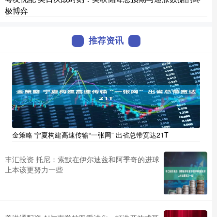
极博弈
推荐资讯
金策略 宁夏构建高速传输“一张网” 出省总带宽达21T
丰汇投资 托尼：索默在伊尔迪兹和阿季奇的进球
上本该更努力一些