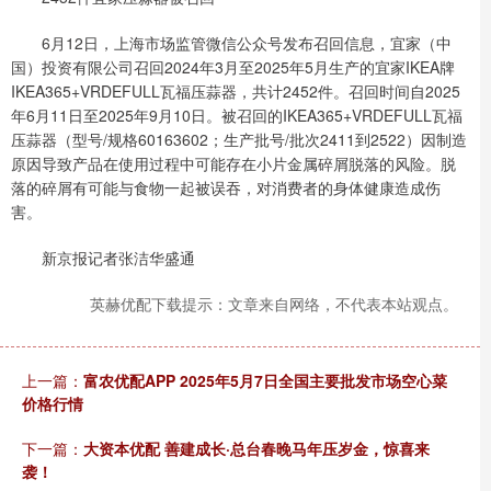
6月12日，上海市场监管微信公众号发布召回信息，宜家（中
国）投资有限公司召回2024年3月至2025年5月生产的宜家IKEA牌
IKEA365+VRDEFULL瓦福压蒜器，共计2452件。召回时间自2025
年6月11日至2025年9月10日。被召回的IKEA365+VRDEFULL瓦福
压蒜器（型号/规格60163602；生产批号/批次2411到2522）因制造
原因导致产品在使用过程中可能存在小片金属碎屑脱落的风险。脱
落的碎屑有可能与食物一起被误吞，对消费者的身体健康造成伤
害。
新京报记者张洁华盛通
英赫优配下载提示：文章来自网络，不代表本站观点。
上一篇：
富农优配APP 2025年5月7日全国主要批发市场空心菜
价格行情
下一篇：
大资本优配 善建成长·总台春晚马年压岁金，惊喜来
袭！