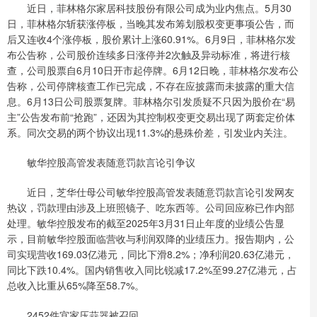
近日，菲林格尔家居科技股份有限公司成为业内焦点。5月30
日，菲林格尔斩获涨停板，当晚其发布筹划股权变更事项公告，而
后又连收4个涨停板，股价累计上涨60.91%。6月9日，菲林格尔发
布公告称，公司股价连续多日涨停并2次触及异动标准，将进行核
查，公司股票自6月10日开市起停牌。6月12日晚，菲林格尔发布公
告称，公司停牌核查工作已完成，不存在应披露而未披露的重大信
息。6月13日公司股票复牌。菲林格尔引发质疑不只因为股价在“易
主”公告发布前“抢跑”，还因为其控制权变更交易出现了两套定价体
系。同次交易的两个协议出现11.3%的悬殊价差，引发业内关注。
敏华控股高管发表随意罚款言论引争议
近日，芝华仕母公司敏华控股高管发表随意罚款言论引发网友
热议，罚款理由涉及上班照镜子、吃东西等。公司回应称已作内部
处理。敏华控股发布的截至2025年3月31日止年度的业绩公告显
示，目前敏华控股面临营收与利润双降的业绩压力。报告期内，公
司实现营收169.03亿港元，同比下滑8.2%；净利润20.63亿港元，
同比下跌10.4%。国内销售收入同比锐减17.2%至99.27亿港元，占
总收入比重从65%降至58.7%。
2452件宜家压蒜器被召回