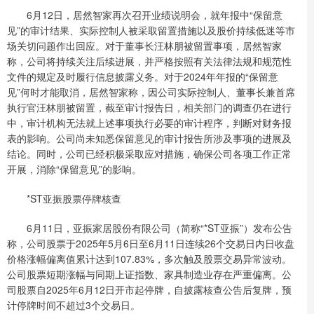
6月12日，居然智家再次召开业绩说明会，就年报中“保留意
见”的审计结果、实际控制人被采取留置措施以及股价持续低迷等市
场关切问题作出回应。对于董事长汪林朋被留置事项，居然智家
称，公司将持续关注后续进展，并严格按照有关法律法规和规范性
文件的规定及时履行信息披露义务。对于2024年年报的“保留意
见”何时才能取消，居然智家称，因公司实际控制人、董事长兼首席
执行官汪林朋被留置，截至审计报告日，相关部门的调查仍在进行
中，审计机构无法就上述事项执行必要的审计程序，判断对财务报
表的影响。公司尚未知悉保留意见的审计报告所涉及事项的进展及
结论。同时，公司已经积极采取应对措施，确保公司各项工作正常
开展，消除“保留意见”的影响。
*ST亚振股票停牌核查
6月11日，亚振家居股份有限公司（简称“*ST亚振”）发布公告
称，公司股票于2025年5月6日至6月11日连续26个交易日内日收盘
价格涨幅偏离值累计达到107.83%，多次触及股票交易异常波动。
公司股票短期涨幅与同期上证指数、家具制造业存在严重偏离。公
司股票自2025年6月12日开市起停牌，自披露核查公告后复牌，预
计停牌时间不超过3个交易日。