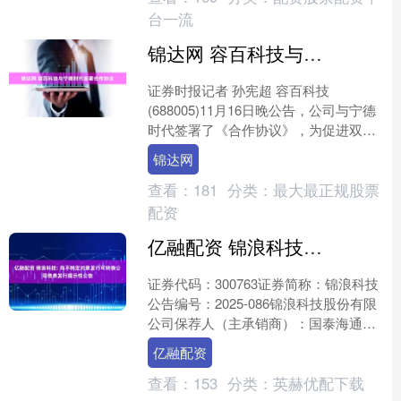
台一流
锦达网 容百科技与宁德时代签署合作协议
证券时报记者 孙宪超 容百科技
(688005)11月16日晚公告，公司与宁德
时代签署了《合作协议》，为促进双方
在电池和材料领域的市场、战略、商
锦达网
务、技术、产品开发....
查看：
181
分类：
最大最正规股票
配资
亿融配资 锦浪科技: 向不特定对象发行可转换公司债券发行提示性公告
证券代码：300763证券简称：锦浪科技
公告编号：2025-086锦浪科技股份有限
公司保荐人（主承销商）：国泰海通证
券股份有限公司本公司及董事会全体成
亿融配资
员保证信息....
查看：
153
分类：
英赫优配下载