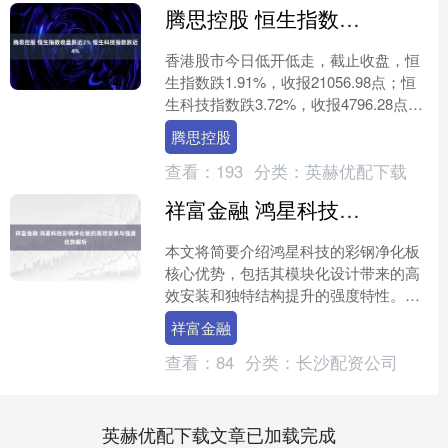
腾思控股 恒生指数收盘跌近2% 恒生科技指数跌近4%
香港股市今日低开低走，截止收盘，恒
生指数跌1.91%，收报21056.98点；恒
生科技指数跌3.72%，收报4796.28点。
南向资金今日净买入78.94亿港元....
腾思控股
查看：
193
分类：
英赫优配下载
祥富金融 鸿星科技彩钢净化板的高效安装与强度优势解析
本文将简要介绍鸿星科技的彩钢净化板
核心优势，包括其模块化设计带来的高
效安装和独特结构提升的强度特性。核
心内容涵盖模块化组件如何实现快速拼
祥富金融
装，节省时间和成本；以及....
查看：
84
分类：
长沙配资公司
英赫优配下载文章已加载完成