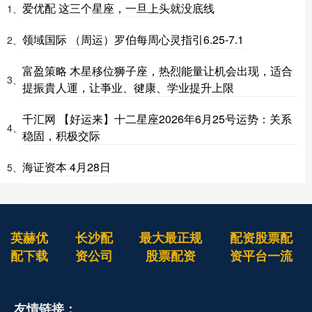
爱优配 这三个星座，一旦上头就没底线
1、
领域国际 （周运）罗伯每周心灵指引6.25-7.1
2、
富盈策略 木星移位狮子座，热烈能量让机会出现，适合
3、
提振貴人運，让亊业、徤康、学业提升上限
千汇网 【好运来】十二星座2026年6月25号运势：关系
4、
稳固，积极交际
海证资本 4月28日
5、
英赫优
长沙配
最大最正规
配资股票配
配下载
资公司
股票配资
资平台一流
友情链接：