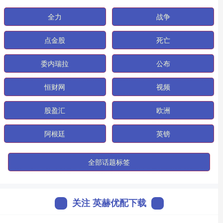
全力
战争
点金股
死亡
委内瑞拉
公布
恒财网
视频
股盈汇
欧洲
阿根廷
英镑
全部话题标签
关注 英赫优配下载