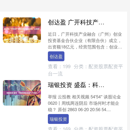
创达盈 广开科技产业融合创投基金成立，出资额18亿
近日，广开科技产业融合（广州）创业
投资基金合伙企业（有限合伙）成立，
出资额18亿元，经营范围包含：创业投
资（限投资未上市企业）;以私募基金从
创达盈
事股权投资、投资管理....
查看：
199
分类：
配资股票配资平
台一流
瑞银投资 盛磊：科技方向关注这几个板块！
举报 云投教 相关视频 54'54'' 谈股论金
0620丨周线两连阴后 市场何时才能企
稳？ 原创 2863 06-20 20:56 54....
瑞银投资
查看：
169
分类：
配资股票配资平