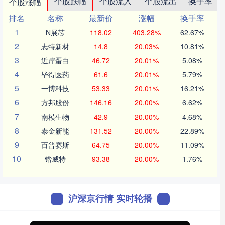
个股跌幅
个股流入
个股流出
换手率
个股涨幅
排名
名称
最新价
涨幅
换手率
1
N展芯
118.02
403.28%
62.67%
2
志特新材
14.8
20.03%
10.81%
3
近岸蛋白
46.72
20.01%
5.08%
4
毕得医药
61.6
20.01%
5.79%
5
一博科技
53.33
20.01%
16.21%
6
方邦股份
146.16
20.00%
6.62%
7
南模生物
42.9
20.00%
4.68%
8
泰金新能
131.52
20.00%
22.89%
9
百普赛斯
64.75
20.00%
11.09%
10
锴威特
93.38
20.00%
1.76%
沪深京行情 实时轮播