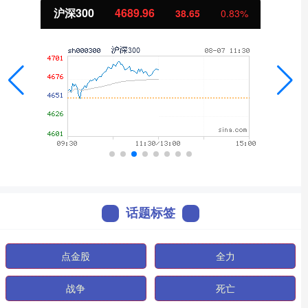
沪深300
4689.96
38.65
0.83%
话题标签
点金股
全力
战争
死亡