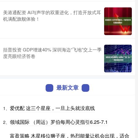
美港通配资 AI与声学的双重进化，打造开放式耳
机满配旗舰体验！
括普投资 GDP增速40% 深圳海边“飞地”交上一季
度亮眼经济答卷
最新文章
爱优配 这三个星座，一旦上头就没底线
1、
领域国际 （周运）罗伯每周心灵指引6.25-7.1
2、
富盈策略 木星移位狮子座，热烈能量让机会出现，适合