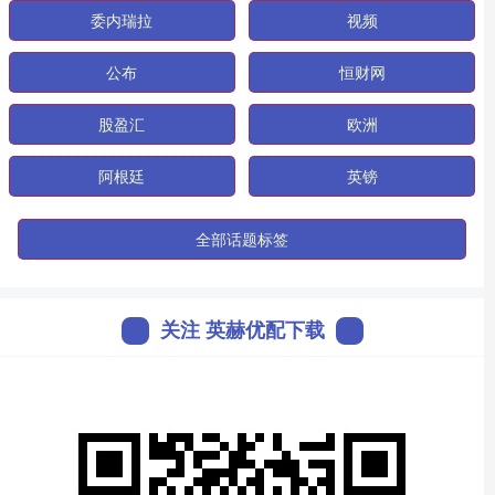
委内瑞拉
视频
公布
恒财网
股盈汇
欧洲
阿根廷
英镑
全部话题标签
关注 英赫优配下载