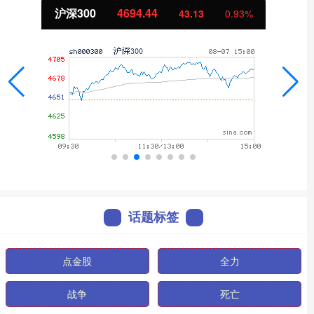
沪深300
4694.44
43.13
0.93%
话题标签
点金股
全力
战争
死亡