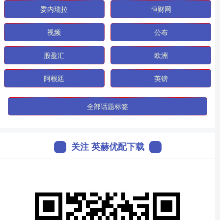
委内瑞拉
恒财网
视频
公布
股盈汇
欧洲
阿根廷
英镑
全部话题标签
关注 英赫优配下载