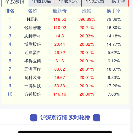
个股跌幅
个股流入
个股流出
换手率
个股涨幅
排名
名称
最新价
涨幅
换手率
1
N展芯
116.52
396.89%
79.39%
2
锐翔智能
110.02
20.21%
16.80%
3
志特新材
14.8
20.03%
14.18%
4
博腾股份
20.44
20.02%
14.77%
5
近岸蛋白
46.72
20.01%
5.62%
6
毕得医药
61.6
20.01%
6.12%
7
五洲医疗
83.62
20.01%
18.37%
8
耐科装备
49.67
20.01%
6.83%
9
一博科技
53.33
20.01%
17.26%
10
方邦股份
146.16
20.00%
7.68%
沪深京行情 实时轮播