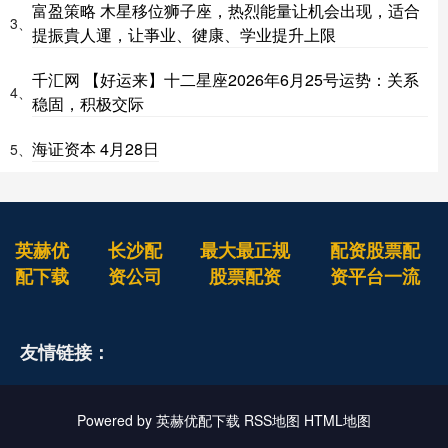
富盈策略 木星移位狮子座，热烈能量让机会出现，适合
3、
提振貴人運，让亊业、徤康、学业提升上限
千汇网 【好运来】十二星座2026年6月25号运势：关系
4、
稳固，积极交际
海证资本 4月28日
5、
英赫优
长沙配
最大最正规
配资股票配
配下载
资公司
股票配资
资平台一流
友情链接：
Powered by
英赫优配下载
RSS地图
HTML地图