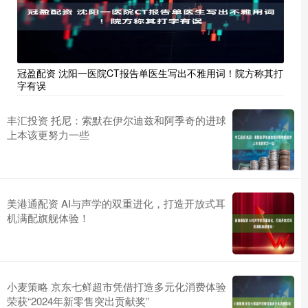
冠盈配资 沈阳一医院CT报告单医生写出不雅用词！院方称其打
字有误
丰汇投资 托尼：索默在伊尔迪兹和阿季奇的进球
上本该更努力一些
美港通配资 AI与声学的双重进化，打造开放式耳
机满配旗舰体验！
小麦策略 京东七鲜超市凭借打造多元化消费体验
荣获“2024年新零售突出贡献奖”