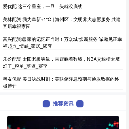
爱优配 这三个星座，一旦上头就没底线
美林配资 我为阜新+1℃ | 海州区：文明养犬志愿服务 共建
宜居幸福家园
富兴配资端 家的记忆正当时！万众城“焕新服务”诚邀见证幸
福起点_情感_家居_顾客
乐盈配资 太阳老板哭晕，雷霆躺着数钱，NBA交税榜太魔
幻了_税单_薪资_赛季
粤友优配 美日决战时刻：美联储降息预期与通胀数据的终
极博弈
推荐资讯