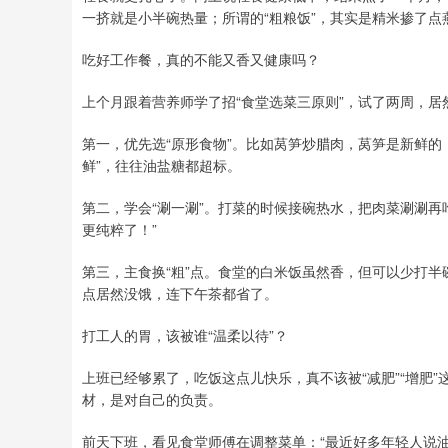
一挤就是小半碗热量；所谓的“粗粮饭”，其实是精米掺了点
吃好工作餐，真的不能又香又健康吗？
上个月跟着营养师学了招“食堂选菜三原则”，试了两周，
第一，优先选“原形食物”。比如莴笋炒腊肉，莴笋是新鲜的
鲜”，往往油盐糖都超标。
第二，学会“涮一涮”。打菜的时候接碗热水，把肉菜涮涮再
更纯粹了！”
第三，主食换“粗”点。食堂的白米饭虽然香，但可以少打
点居然没饿，连下午茶都省了。
打工人的胃，该被谁“温柔以待”？
上班已经够累了，吃饭这点儿快乐，真不该被“减肥”“增肥
材，是对自己的负责。
前天下班，看见食堂师傅在调整菜单：“最近好多年轻人说