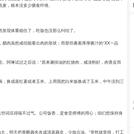
燕麦，根本没多少膳食纤维。
居然发现体重稳住了，吃饭也没那么纠结了。
，腊肉虽然咸但能看出肉的形状；而那些裹着厚厚酱汁的“XX一品
吃。阿琳试过之后说：“原来涮掉油的红烧肉，咸淡刚好，肉香反而
半碗，换成蒸红薯或者玉米。上周我把白米饭换成了玉米，中午没到三
”这些词压得喘不过气。公司饭香，是食堂师傅的用心；咱们想保持身
油大，明天把香酥藕夹改成清蒸藕盒，少放点油。”突然就觉得，打工