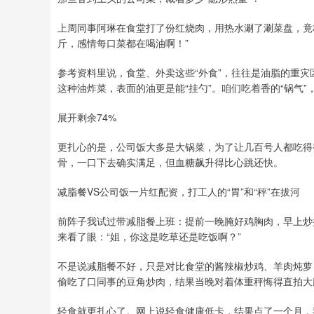
上周同事阿琳在食堂打了份红烧肉，用热水涮了涮菜盘，竟
斤，感情每口菜都在喝油啊！”
参考资料里说，食堂、外卖这些“外食”，往往是油脂的重
这种油炸菜，表面的油更是能“挂勺”。咱们吃着香的“锅气”
展开剩余74%
更扎心的是，公司饭大多是大锅菜，为了让几百号人都吃得
骨，一口下去确实满足，但血糖飙升得比心跳还快。
减脂餐VS公司饭一片红配资，打工人的“胃”和“秤”在拔河
前阵子我试过带减脂餐上班：提前一晚腌好鸡胸肉，早上炒
来看了眼：“姐，你这是吃草还是吃饭啊？”
不是说减脂餐不好，只是对比食堂的酱辣椒炒鸡、羊肉炖萝
偷吃了口同事的豆角炒肉，结果当晚对着体重秤悔得直拍大
轻食就更扎心了。网上说轻食健康低卡，结果点了一个月，