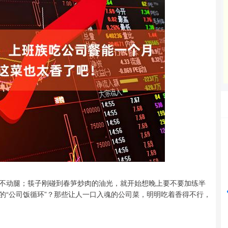
深证成指
14311.01
%
200.89
1.42%
不动腿；筷子刚碰到春笋炒肉的油光，就开始想晚上要不要加练半
的“公司饭循环”？那些让人一口入魂的公司菜，明明吃着香得不行，