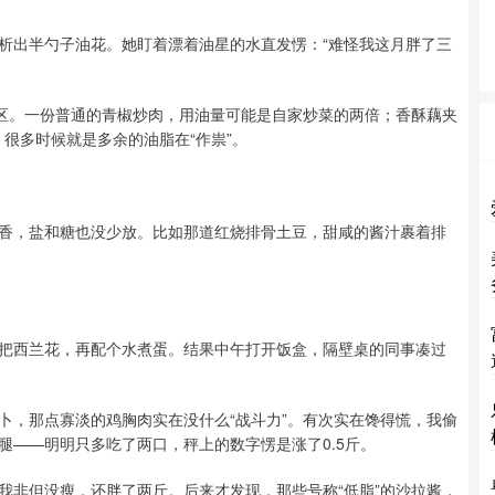
析出半勺子油花。她盯着漂着油星的水直发愣：“难怪我这月胖了三
灾区。一份普通的青椒炒肉，用油量可能是自家炒菜的两倍；香酥藕夹
，很多时候就是多余的油脂在“作祟”。
香，盐和糖也没少放。比如那道红烧排骨土豆，甜咸的酱汁裹着排
把西兰花，再配个水煮蛋。结果中午打开饭盒，隔壁桌的同事凑过
卜，那点寡淡的鸡胸肉实在没什么“战斗力”。有次实在馋得慌，我偷
腿——明明只多吃了两口，秤上的数字愣是涨了0.5斤。
我非但没瘦，还胖了两斤。后来才发现，那些号称“低脂”的沙拉酱，