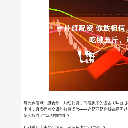
上证指数
3940.04
0
2.13%
39.68
1.02
每天踩着点冲进食堂一片红配资，闻着飘来的酱香肉味就挪
小时；月底捏着变紧的裤腰叹气——这是不是你我都经历过
怎么就成了“隐形增肥剂”？
那些香到上头的公司菜，藏着多少“隐形热量”？