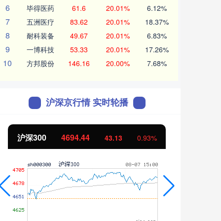
6
毕得医药
61.6
20.01%
6.12%
7
五洲医疗
83.62
20.01%
18.37%
8
耐科装备
49.67
20.01%
6.83%
9
一博科技
53.33
20.01%
17.26%
10
方邦股份
146.16
20.00%
7.68%
沪深京行情 实时轮播
沪深300
4694.44
北证
43.13
0.93%