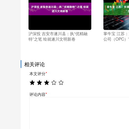
沪深投 吉安市遂川县：执“优精融
掌牛宝 江苏
特”之笔 绘就遂川文明新卷
公司（OPC）
相关评论
本文评分
*
评论内容
*