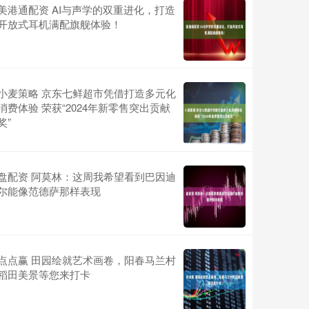
美港通配资 AI与声学的双重进化，打造
开放式耳机满配旗舰体验！
小麦策略 京东七鲜超市凭借打造多元化
消费体验 荣获“2024年新零售突出贡献
奖”
盘配资 阿莫林：这周我希望看到巴因迪
尔能像范德萨那样表现
点点赢 田园绘就艺术画卷，阳春马兰村
稻田美景等您来打卡