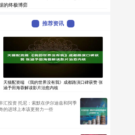
据的终极博弈
推荐资讯
天猫配资端 《我的世界没有我》成都路演口碑获赞 张
涵予田海蓉解读影片治愈内核
丰汇投资 托尼：索默在伊尔迪兹和阿季
奇的进球上本该更努力一些