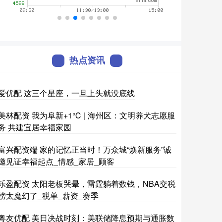
热点资讯
爱优配 这三个星座，一旦上头就没底线
美林配资 我为阜新+1℃ | 海州区：文明养犬志愿服
务 共建宜居幸福家园
富兴配资端 家的记忆正当时！万众城“焕新服务”诚
邀见证幸福起点_情感_家居_顾客
乐盈配资 太阳老板哭晕，雷霆躺着数钱，NBA交税
榜太魔幻了_税单_薪资_赛季
粤友优配 美日决战时刻：美联储降息预期与通胀数