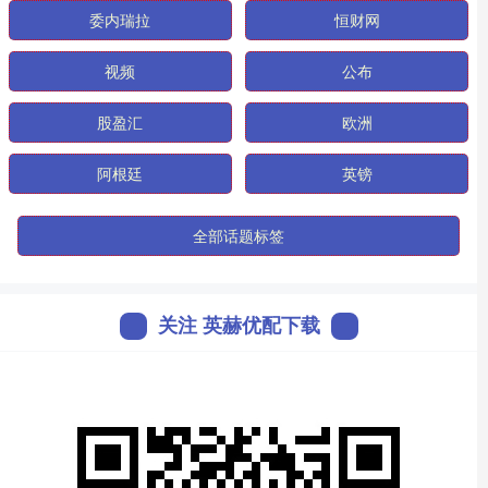
委内瑞拉
恒财网
视频
公布
股盈汇
欧洲
阿根廷
英镑
全部话题标签
关注 英赫优配下载