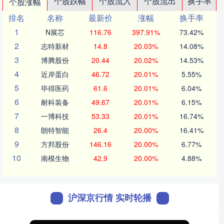
个股跌幅
个股流入
个股流出
换手率
个股涨幅
排名
名称
最新价
涨幅
换手率
1
N展芯
116.76
397.91%
73.42%
2
志特新材
14.8
20.03%
14.08%
3
博腾股份
20.44
20.02%
14.53%
4
近岸蛋白
46.72
20.01%
5.55%
5
毕得医药
61.6
20.01%
6.04%
6
耐科装备
49.67
20.01%
6.15%
7
一博科技
53.33
20.01%
16.74%
8
朗特智能
26.4
20.00%
16.41%
9
方邦股份
146.16
20.00%
6.77%
10
南模生物
42.9
20.00%
4.88%
沪深京行情 实时轮播