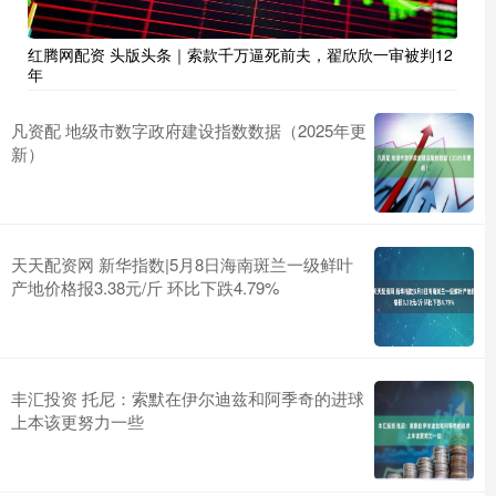
红腾网配资 头版头条｜索款千万逼死前夫，翟欣欣一审被判12
年
凡资配 地级市数字政府建设指数数据（2025年更
新）
天天配资网 新华指数|5月8日海南斑兰一级鲜叶
产地价格报3.38元/斤 环比下跌4.79%
丰汇投资 托尼：索默在伊尔迪兹和阿季奇的进球
上本该更努力一些