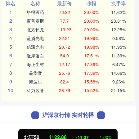
排名
名称
最新价
涨幅
换手率
1
毕得医药
73.92
20.00%
11.62%
2
百普赛斯
77.7
20.00%
23.31%
3
北方长龙
113.23
20.00%
12.25%
4
蓝盾光电
22.81
19.99%
0.58%
5
信濠光电
20.72
19.98%
11.95%
6
近岸蛋白
54.9
17.51%
11.39%
7
海正生材
12.17
17.36%
6.47%
8
晶华微
25.76
17.36%
14.66%
9
海达尔
82.4
15.58%
9.26%
10
科力装备
26.79
15.52%
21.15%
沪深京行情 实时轮播
北证50
1122.88
-11.37
-1.00%