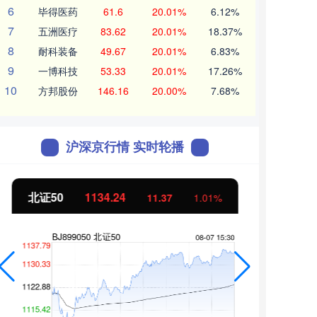
6
毕得医药
61.6
20.01%
6.12%
7
五洲医疗
83.62
20.01%
18.37%
8
耐科装备
49.67
20.01%
6.83%
9
一博科技
53.33
20.01%
17.26%
10
方邦股份
146.16
20.00%
7.68%
沪深京行情 实时轮播
北证50
1134.24
创业
11.37
1.01%