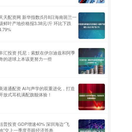
天天配资网 新华指数|5月8日海南斑兰一
级鲜叶产地价格报3.38元/斤 环比下跌
4.79%
丰汇投资 托尼：索默在伊尔迪兹和阿季
奇的进球上本该更努力一些
美港通配资 AI与声学的双重进化，打造
开放式耳机满配旗舰体验！
括普投资 GDP增速40% 深圳海边“飞
地”交上一季度亮眼经济答卷