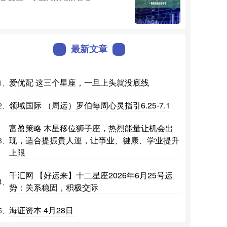
最新文章
爱优配 这三个星座，一旦上头就没底线
1、
领域国际 （周运）罗伯每周心灵指引6.25-7.1
2、
富盈策略 木星移位狮子座，热烈能量让机会出
现，适合提振貴人運，让亊业、徤康、学业提升
3、
上限
千汇网 【好运来】十二星座2026年6月25号运
4、
势：关系稳固，积极交际
海证资本 4月28日
5、