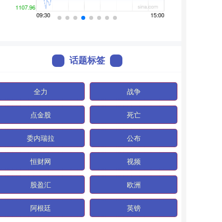
话题标签
全力
战争
点金股
死亡
委内瑞拉
公布
恒财网
视频
股盈汇
欧洲
阿根廷
英镑