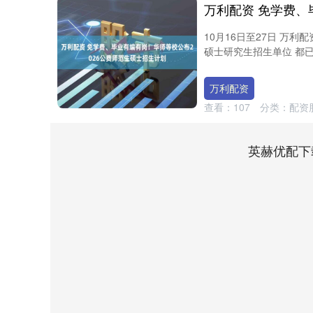
10月16日至27日 万利
硕士研究生招生单位 都已发
万利配资
查看：
107
分类：
配资
英赫优配下
深证成指
14311.01
8
1.02%
200.89
1.