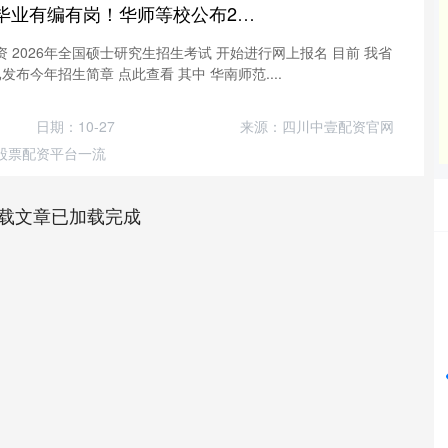
万利配资 免学费、毕业有编有岗！华师等校公布2026公费师范生硕士招生计划
配资 2026年全国硕士研究生招生考试 开始进行网上报名 目前 我省
布今年招生简章 点此查看 其中 华南师范....
日期：10-27
来源：四川中壹配资官网
股票配资平台一流
载文章已加载完成
沪深300
4694.44
42%
43.13
0.93%