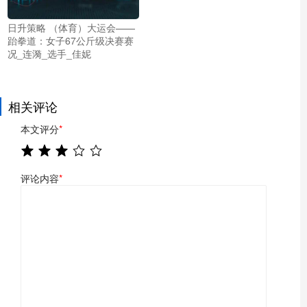
日升策略 （体育）大运会——
跆拳道：女子67公斤级决赛赛
况_连漪_选手_佳妮
相关评论
本文评分
*
评论内容
*