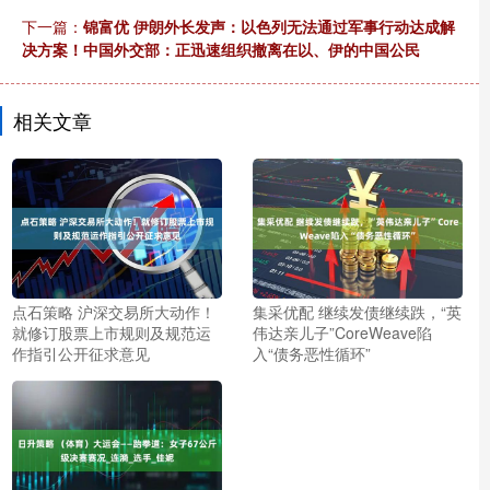
下一篇：
锦富优 伊朗外长发声：以色列无法通过军事行动达成解
决方案！中国外交部：正迅速组织撤离在以、伊的中国公民
相关文章
点石策略 沪深交易所大动作！
集采优配 继续发债继续跌，“英
就修订股票上市规则及规范运
伟达亲儿子”CoreWeave陷
作指引公开征求意见
入“债务恶性循环”