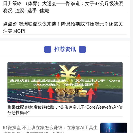
日升策略 （体育）大运会——跆拳道：女子67公斤级决赛
赛况_连漪_选手_佳妮
点点盈 澳洲联储决议来袭！降息预期或打压澳元？还需关
注美国CPI
推荐资讯
集采优配 继续发债继续跌，“英伟达亲儿子”CoreWeave陷入“债
务恶性循环”
91微操盘 不上班在家怎么赚钱：在家靠AI工具生